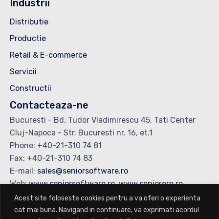
Industrii
Distributie
Productie
Retail & E-commerce
Servicii
Constructii
Contacteaza-ne
Bucuresti - Bd. Tudor Vladimirescu 45, Tati Center
Cluj-Napoca - Str. Bucuresti nr. 16, et.1
Phone: +40-21-310 74 81
Fax: +40-21-310 74 83
E-mail:
sales@seniorsoftware.ro
Web:
www.seniorsoftware.ro
,
www.seniorerp.ro
Acest site foloseste cookies pentru a va oferi o experienta
cat mai buna. Navigand in continuare, va exprimati acordul