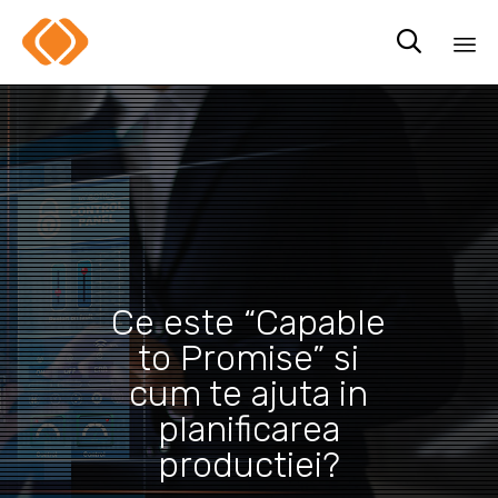

Sk
to
co
Ce este “Capable
to Promise” si
cum te ajuta in
planificarea
productiei?