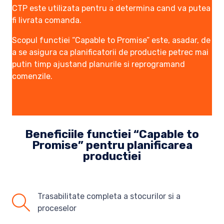
CTP este utilizata pentru a determina cand va putea
fi livrata comanda.
Scopul functiei “Capable to Promise” este, asadar, de
a se asigura ca planificatorii de productie petrec mai
putin timp ajustand planurile si reprogramand
comenzile.
Beneficiile functiei “Capable to
Promise” pentru planificarea
productiei
Trasabilitate completa a stocurilor si a
proceselor